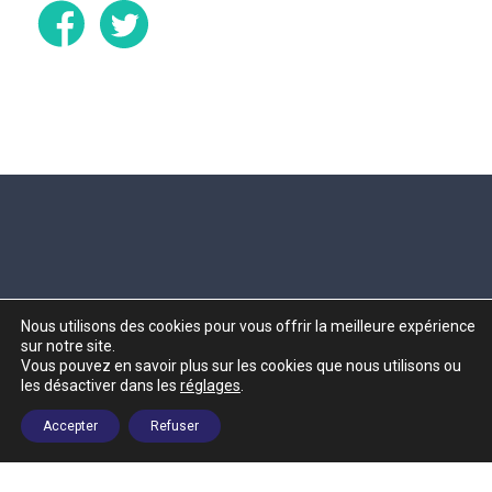
Contact
Nous utilisons des cookies pour vous offrir la meilleure expérience
sur notre site.
APAEC
Vous pouvez en savoir plus sur les cookies que nous utilisons ou
Maison des associations du 11ème
les désactiver dans les
réglages
.
Boîte n° 152
8 rue du Général Renault
Accepter
Refuser
75011 PARIS
Mail
contact@apaec.org