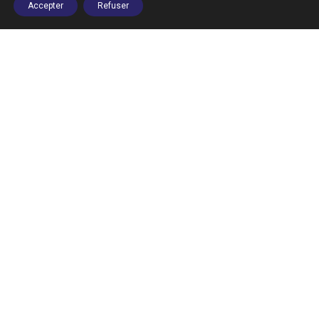
Accepter
Refuser
COURS D'ESPAGNOL
JUI
15
Apprenez l'espagnol avec le consulat
de Colombie !
Lire la suite