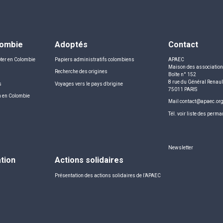
lombie
Adoptés
Contact
ter en Colombie
Papiers administratifs colombiens
APAEC
Maison des associatio
Recherche des origines
Boîte n° 152
8 rue du Général Renaul
s
Voyages vers le pays d’origine
75011 PARIS
n en Colombie
Mail
contact@apaec.or
Tél.
voir liste des perm
Newsletter
ation
Actions solidaires
Présentation des actions solidaires de l’APAEC