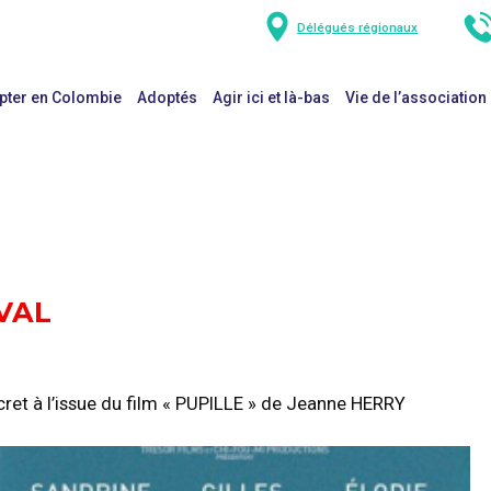
Délégués régionaux
pter en Colombie
Adoptés
Agir ici et là-bas
Vie de l’association
VAL
cret à l’issue du film « PUPILLE » de Jeanne HERRY