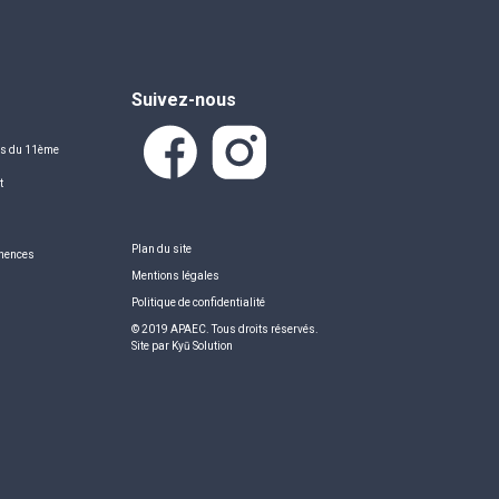
Suivez-nous
ns du 11ème
t
g
Plan du site
anences
Mentions légales
Politique de confidentialité
© 2019 APAEC. Tous droits réservés.
Site par
Kyū Solution