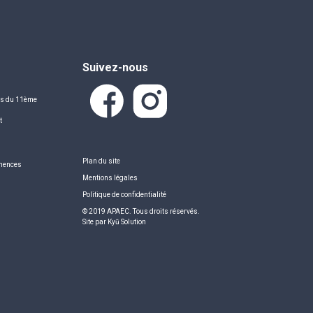
Suivez-nous
ns du 11ème
t
g
Plan du site
anences
Mentions légales
Politique de confidentialité
© 2019 APAEC. Tous droits réservés.
Site par
Kyū Solution