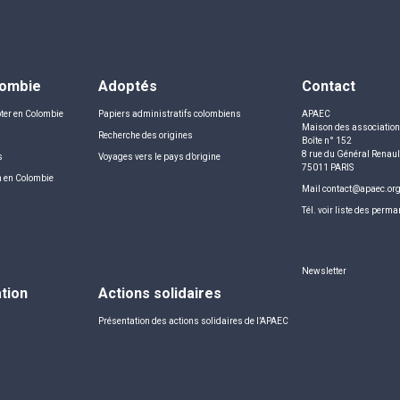
lombie
Adoptés
Contact
ter en Colombie
Papiers administratifs colombiens
APAEC
Maison des associatio
Recherche des origines
Boîte n° 152
8 rue du Général Renaul
s
Voyages vers le pays d’origine
75011 PARIS
n en Colombie
Mail
contact@apaec.or
Tél.
voir liste des perm
Newsletter
ation
Actions solidaires
Présentation des actions solidaires de l’APAEC