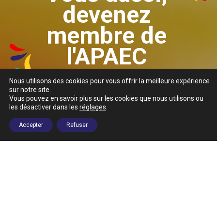
devenez
membre de
l'APAEC
Nous utilisons des cookies pour vous offrir la meilleure expérience
En adhérant, vous participez vous aussi à la défense des
sur notre site.
Vous pouvez en savoir plus sur les cookies que nous utilisons ou
intérêts des enfants adoptés en Colombie et de leurs
les désactiver dans les
réglages
.
familles. Votre adhésion permettra de soutenir des projets
locaux pour l'enfance en Colombie.
Accepter
Refuser
J'ADHÈRE EN LIGNE