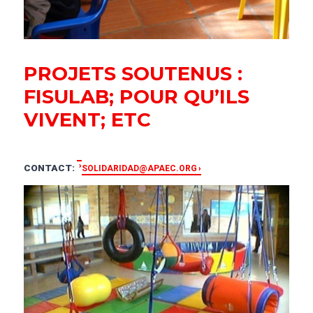
PROJETS SOUTENUS :
FISULAB; POUR QU’ILS
VIVENT; ETC
CONTACT:
SOLIDARIDAD@APAEC.ORG