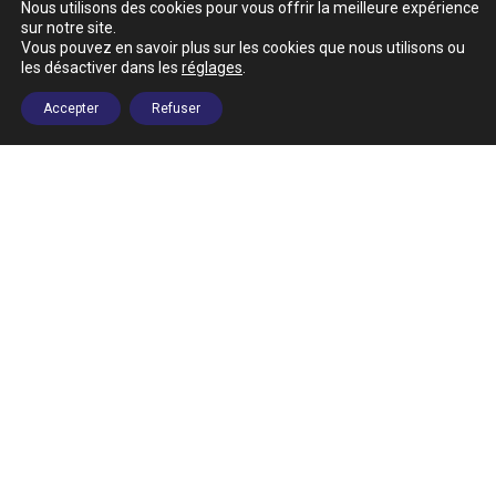
Contact
Nous utilisons des cookies pour vous offrir la meilleure expérience
sur notre site.
Vous pouvez en savoir plus sur les cookies que nous utilisons ou
APAEC
les désactiver dans les
réglages
.
Maison des associations du 11ème
Boîte n° 152
Accepter
Refuser
8 rue du Général Renault
75011 PARIS
Mail
contact@apaec.org
Tél.
voir liste des permanences
Newsletter
Suivez-nous
Plan du site
Mentions légales